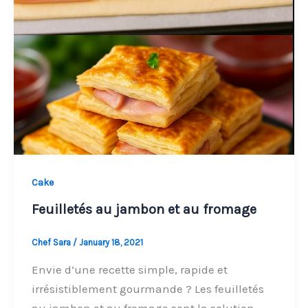
Minutes
Cake
Feuilletés au jambon et au fromage
Chef Sara
/
January 18, 2021
Envie d’une recette simple, rapide et
irrésistiblement gourmande ? Les feuilletés
au jambon et au fromage sont la solution