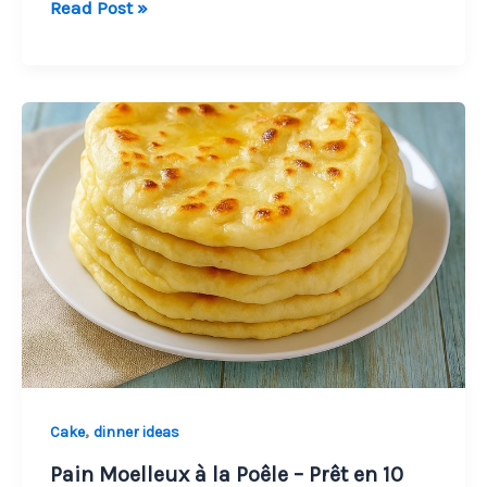
Pain
Read Post »
Moelleux
Doré
au
Four
–
Fait
Maison
,
Cake
dinner ideas
Pain Moelleux à la Poêle – Prêt en 10