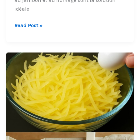
idéale
Feuilletés
Read Post »
au
jambon
et
au
fromage