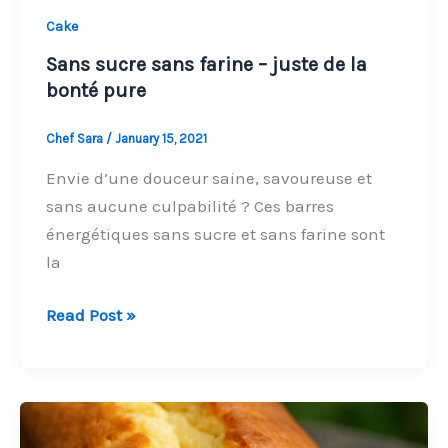
Cake
Sans sucre sans farine – juste de la
bonté pure
Chef Sara
/
January 15, 2021
Envie d’une douceur saine, savoureuse et
sans aucune culpabilité ? Ces barres
énergétiques sans sucre et sans farine sont
la
Sans
Read Post »
sucre
sans
farine
–