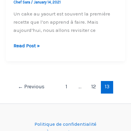
Chef Sara
/
January 14, 2021
Un cake au yaourt est souvent la première
recette que l’on apprend à faire. Mais
aujourd’hui, nous allons revisiter ce
Cake
Read Post »
au
Yaourt
Moelleux
sans
levure
←
Previous
1
…
12
13
chimique
Politique de confidentialité