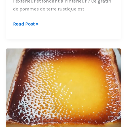
l’extérieur et fondant à l’intérieur ? Ce gratin
de pommes de terre rustique est
Gratin
Read Post »
de
Pommes
de
Terre
Rustiques
Dorées