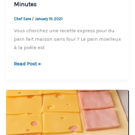
Minutes
Chef Sara
/
January 19, 2021
Vous cherchez une recette express pour du
pain fait maison sans four ? Le pain moelleux
à la poêle est
Pain
Read Post »
Moelleux
à
la
Poêle
–
Prêt
en
10