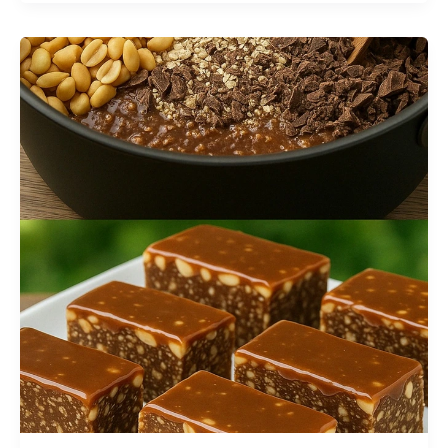
Maison
–
Recette
Facile,
Crémeuse
et
Inratable