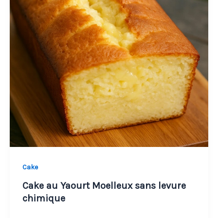
juste
de
la
bonté
pure
Cake
Cake au Yaourt Moelleux sans levure
chimique