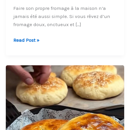
Faire son propre fromage à la maison n’a
jamais été aussi simple. Si vous rêvez d’un
fromage doux, onctueux et […]
Fromage
Read Post »
Frais
Maison
–
Recette
Facile
Sans
Presure