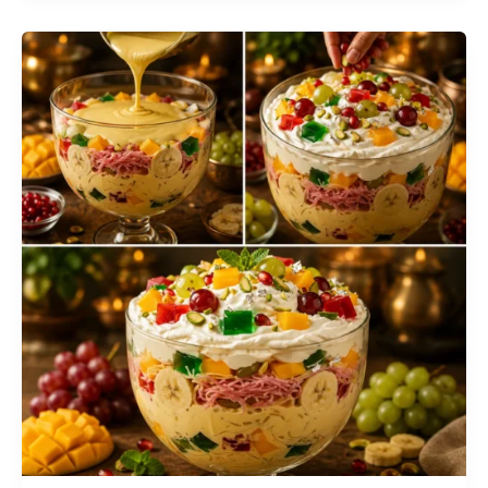
Vanille
&
Biscuits