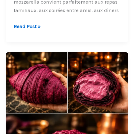
mozzarella convient parfaitement aux repas
familiaux, aux soirées entre amis, aux dîners
Tourte
Read Post »
Pizza
à
la
Viande
Hachée
&
Mozzarella