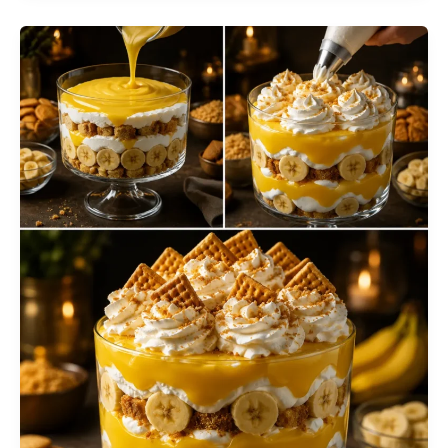
la
Viande
Hachée
&
Fromage