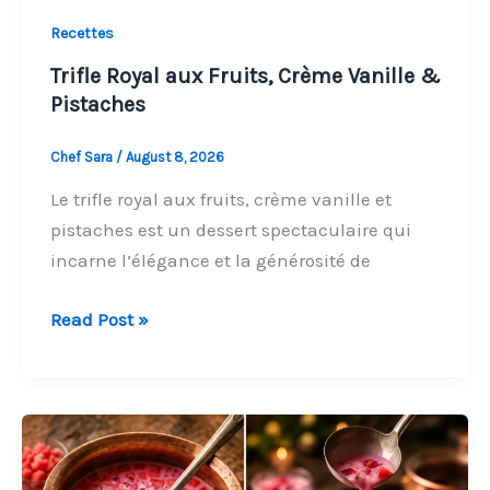
Recettes
Trifle Royal aux Fruits, Crème Vanille &
Pistaches
Chef Sara
/
August 8, 2026
Le trifle royal aux fruits, crème vanille et
pistaches est un dessert spectaculaire qui
incarne l’élégance et la générosité de
Trifle
Read Post »
Royal
aux
Fruits,
Crème
Vanille