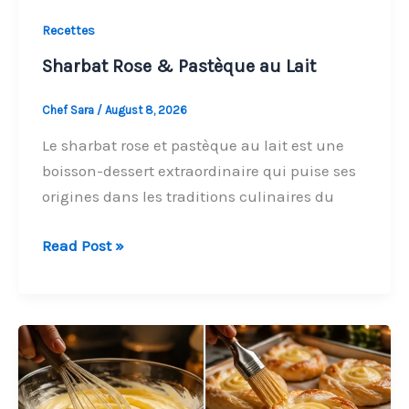
Recettes
Sharbat Rose & Pastèque au Lait
Chef Sara
/
August 8, 2026
Le sharbat rose et pastèque au lait est une
boisson-dessert extraordinaire qui puise ses
origines dans les traditions culinaires du
Sharbat
Read Post »
Rose
&
Pastèque
au
Lait