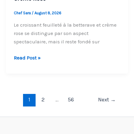
Chef Sara
/
August 8, 2026
Le croissant feuilleté à la betterave et crème
rose se distingue par son aspect
spectaculaire, mais il reste fondé sur
Croissant
Read Post »
Feuilleté
à
la
Betterave
&
1
2
…
56
Next
→
Crème
Rose