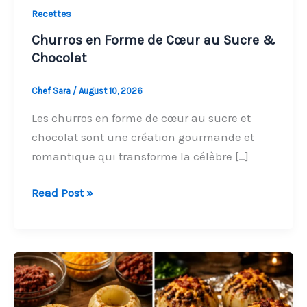
Recettes
Churros en Forme de Cœur au Sucre &
Chocolat
Chef Sara
/
August 10, 2026
Les churros en forme de cœur au sucre et
chocolat sont une création gourmande et
romantique qui transforme la célèbre […]
Churros
Read Post »
en
Forme
de
Cœur
au