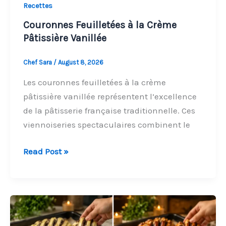
Recettes
Couronnes Feuilletées à la Crème
Pâtissière Vanillée
Chef Sara
/
August 8, 2026
Les couronnes feuilletées à la crème
pâtissière vanillée représentent l’excellence
de la pâtisserie française traditionnelle. Ces
viennoiseries spectaculaires combinent le
Couronnes
Read Post »
Feuilletées
à
la
Crème
Pâtissière