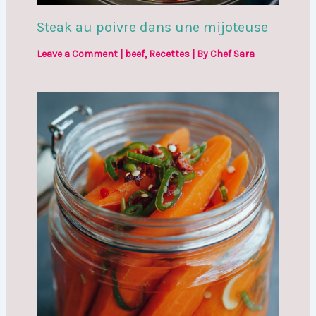
Steak au poivre dans une mijoteuse
Leave a Comment
|
beef
,
Recettes
| By
Chef Sara