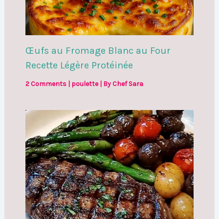
Œufs au Fromage Blanc au Four
Recette Légère Protéinée
2 Comments
|
poulette
| By
Chef Sara