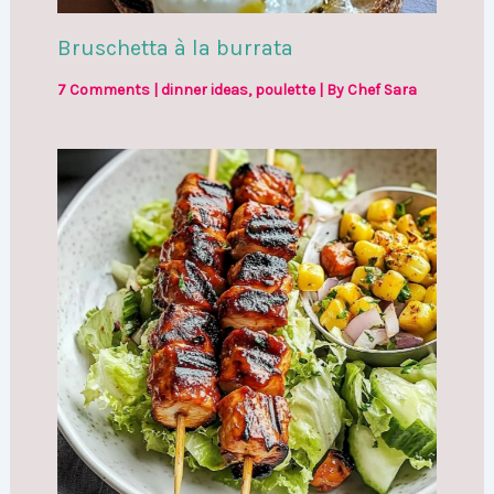
Bruschetta à la burrata
7 Comments
|
dinner ideas
,
poulette
| By
Chef Sara