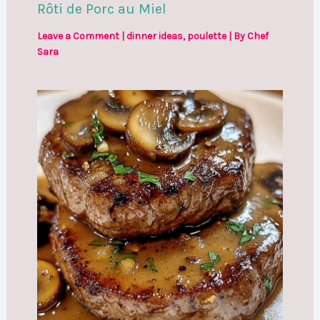
Rôti de Porc au Miel
Leave a Comment
|
dinner ideas
,
poulette
| By
Chef
Sara