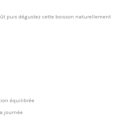
oût puis dégustez cette boisson naturellement
:
on équilibrée
a journée