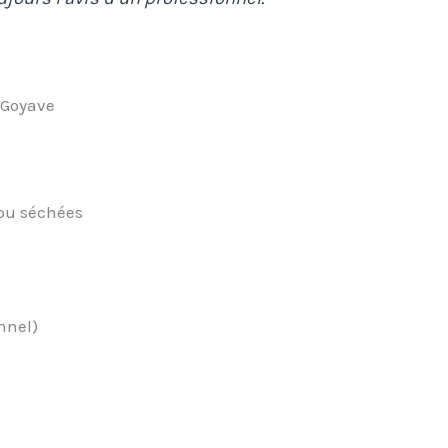
e Goyave
 ou séchées
nnel)