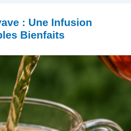
ave : Une Infusion
ples Bienfaits